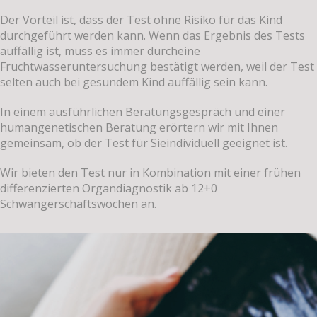
Der Vorteil ist, dass der Test ohne Risiko für das Kind
durchgeführt werden kann. Wenn das Ergebnis des Tests
auffällig ist, muss es immer durcheine
Fruchtwasseruntersuchung bestätigt werden, weil der Test
selten auch bei gesundem Kind auffällig sein kann.
In einem ausführlichen Beratungsgespräch und einer
humangenetischen Beratung erörtern wir mit Ihnen
gemeinsam, ob der Test für Sieindividuell geeignet ist.
Wir bieten den Test nur in Kombination mit einer frühen
differenzierten Organdiagnostik ab 12+0
Schwangerschaftswochen an.