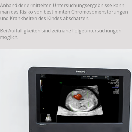
Anhand der ermittelten Untersuchungsergebnisse kann
man das Risiko von bestimmten Chromosomenstörungen
und Krankheiten des Kindes abschätzen.
Bei Auffälligkeiten sind zeitnahe Folgeuntersuchungen
möglich.