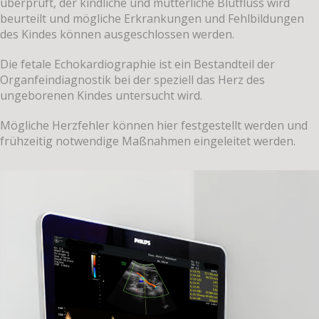
überprüft, der kindliche und mütterliche Blutfluss wird
beurteilt und mögliche Erkrankungen und Fehlbildungen
des Kindes können ausgeschlossen werden.
Die fetale Echokardiographie ist ein Bestandteil der
Organfeindiagnostik bei der speziell das Herz des
ungeborenen Kindes untersucht wird.
Mögliche Herzfehler können hier festgestellt werden und
frühzeitig notwendige Maßnahmen eingeleitet werden.